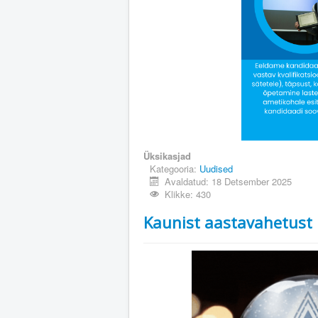
Üksikasjad
Kategooria:
Uudised
Avaldatud: 18 Detsember 2025
Klikke: 430
Kaunist aastavahetust