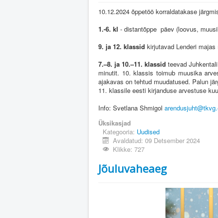
10.12.2024 õppetöö korraldatakase järgmis
1.-6. kl
- distantõppe päev (loovus, muusi
9. ja 12. klassid
kirjutavad Lenderi majas
7.–8. ja 10.–11. klassid
teevad Juhkentali
minutit. 10. klassis toimub muusika arve
ajakavas on tehtud muudatused. Palun jä
11. klassile eesti kirjanduse arvestuse 
Info: Svetlana Shmigol
arendusjuht@tkvg
Üksikasjad
Kategooria:
Uudised
Avaldatud: 09 Detsember 2024
Klikke: 727
Jõuluvaheaeg