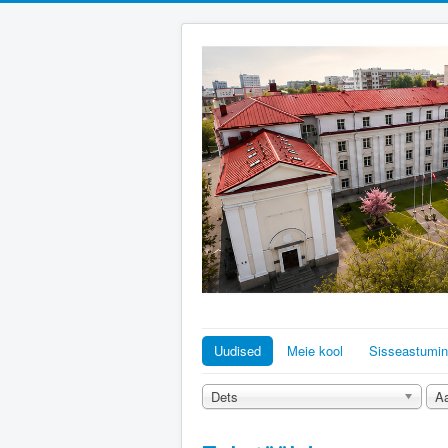
Uudised
Meie kool
Sisseastumi
Dets
A