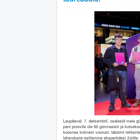
Laupäeval, 7. detsembril, osalesid meie g
pani proovile üle 60 gümnasisti ja kutseko
koosnes kolmest voorust: labürint tehisint
lahenduste esitlemine ekspertidest žüriile.