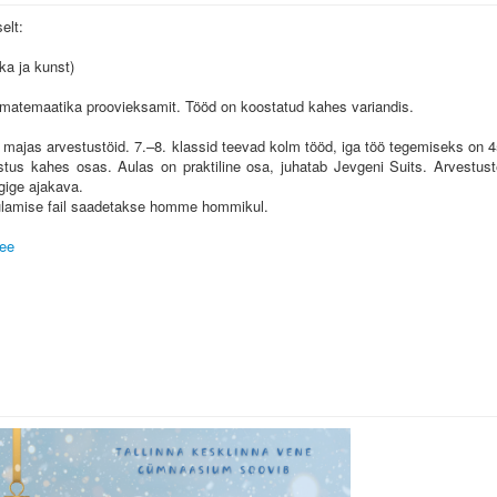
elt:
ka ja kunst)
 matemaatika proovieksamit. Tööd on koostatud kahes variandis.
 majas arvestustöid. 7.–8. klassid teevad kolm tööd, iga töö tegemiseks on 
stus kahes osas. Aulas on praktiline osa, juhatab Jevgeni Suits. Arvestust
rgige ajakava.
kuulamise fail saadetakse homme hommikul.
.ee