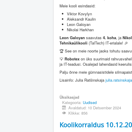
Meie kooli esindasid:
Viktor Kovylyn
Aleksandr Kaulin
Leon Galoyan
Nikolai Harkhan
Leon Galoyan
saavutas
4. koha
, ja
Niko
Tehnikaülikooli
(TalTech) IT-erialale! 🎉
🏆 See on meie noorte jaoks tohutu saavutu
💡
Robotex
on üks suurimaid rahvusvahelisi
ja IT-teadusi. Osalejad lahendasid keeruli
Palju õnne meie gümnasistidele silmapais
Lisainfo: Julia Ratšinskaja
julia.ratsinska
Üksikasjad
Kategooria:
Uudised
Avaldatud: 10 Detsember 2024
Klikke: 856
Koolikorraldus 10.12.2