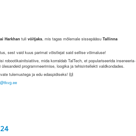
lai Harkhan
tuli
võitjaks
, mis tagas mõlemale sissepääsu
Tallinna
s, sest vaid kuus parimat võistlejat said sellise võimaluse!
 robootikainitsiatiive, mida korraldab TalTech, et populariseerida inseneeria-
si ülesandeid programmeerimise, loogika ja tehisintellekti valdkondades.
tvate tulemustega ja edu edaspidiseks! 🙌
ja@tkvg.ee
024