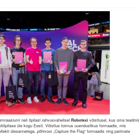
ümnaasiumi neli õpilast rahvusvahelisel
Robotexi
võistlusel, kus oma teadmis
oliõpilase üle kogu Eesti. Võistlus toimus uuenduslikus formaadis, mis
ellekti ülesannetega, põhivoor „Capture the Flag“ formaadis ning parimate