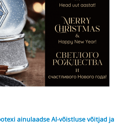
texi ainulaadse AI-võistluse võitjad ja