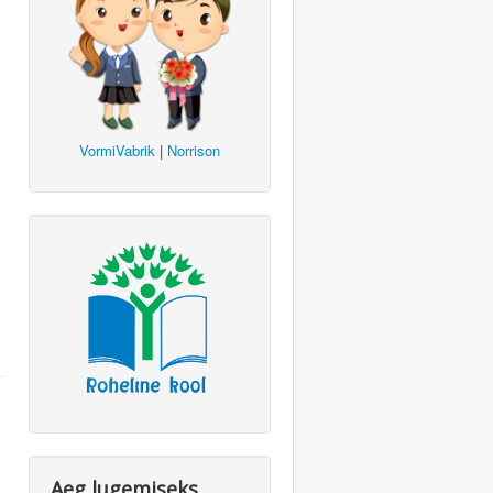
VormiVabrik
|
Norrison
Aeg lugemiseks