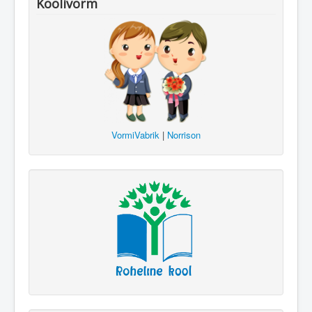
Koolivorm
VormiVabrik
|
Norrison