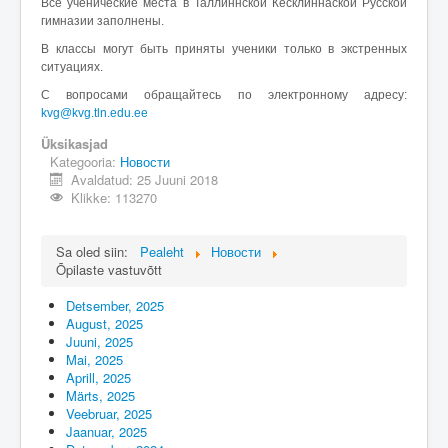
Все ученические места в Таллиннской Кесклиннаской Русской
Üldinfo
гимназии заполнены.
Kontakt
В классы могут быть приняты ученики только в экстренных
ситуациях.
Login
С вопросами обращайтесь по электронному адресу:
kvg@kvg.tln.edu.ee
Üksikasjad
Kategooria:
Новости
Avaldatud: 25 Juuni 2018
Klikke: 113270
Sa oled siin:
Pealeht
Новости
Õpilaste vastuvõtt
Detsember, 2025
August, 2025
Juuni, 2025
Mai, 2025
Aprill, 2025
Märts, 2025
Veebruar, 2025
Jaanuar, 2025