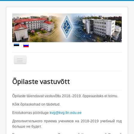
Näita/Peida
menüüd
Uudised
Õpilaste vastuvõtt
Meie kool
Sisseastumine
Õpilaste täiendavat vastuvõttu 2018.-2019. õppeaastaks ei toimu.
Kõik õpilaskohad on täidetud.
Õppetöö
Eriolukorras pöörduge
kvg@kvg.tln.edu.ee
Koolielu
Дополнительного приема учеников на 2018-2019 учебный год
Dokumendid
больше не будет.