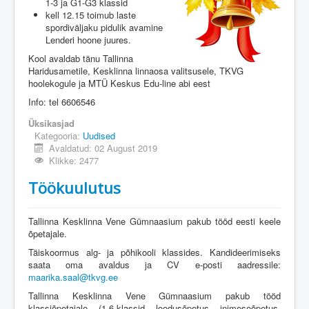
1-3 ja G1-G3 klassid
kell 12.15 toimub laste
spordiväljaku pidulik avamine
Lenderi hoone juures.
Kool avaldab tänu Tallinna
Haridusametile, Kesklinna linnaosa valitsusele, TKVG
hoolekogule ja MTÜ Keskus Edu-line abi eest
Info: tel 6606546
Üksikasjad
Kategooria:
Uudised
Avaldatud: 02 August 2019
Klikke: 2477
Töökuulutus
Tallinna Kesklinna Vene Gümnaasium pakub tööd eesti keele
õpetajale.
Täiskoormus alg- ja põhikooli klassides. Kandideerimiseks
saata oma avaldus ja CV e-posti aadressile:
maarika.saal@tkvg.ee
Tallinna Kesklinna Vene Gümnaasium pakub tööd
klassiõpetajale. (1-6.klassid, loodusõpetus, inimeseõpetus,