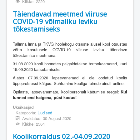
Klikke: 2220
Täiendavad meetmed viiruse
COVID-19 võimaliku leviku
tõkestamiseks
Tallinna linna ja TKVG hoolekogu otsuste alusel kool otsustas
võtta kasutusele COVID-19 viiruse leviku täiendava
tõkestamise meetmena:
31.08.2020 kooli hoonetes paigaldatakse termokaamerad, kuni
15.09.2020 katsetamiseks
Alates 07.09.2020 lapsevanemad ei ole oodatud koolis
õppeprotsessi käigus. Suhtumine kooliga toimub ainult online.
Õpilaste, lapsevanemate, koolipersonali käitumise reegel:
Kui
tunned end haigena, püsi kodus!
Üksikasjad
Kategooria:
Uudised
Avaldatud: 30 August 2020
Klikke: 2564
Koolikorraldus 02.-04.09.2020