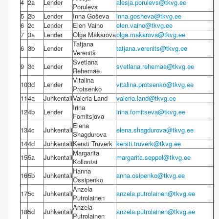
4
2a
Lender
alesja.porulevs@tkvg.ee
Porulevs
5
2b
Lender
Inna Goševa
inna.gosheva@tkvg.ee
6
2c
Lender
Elen Vaino
elen.vaino@tkvg.ee
7
3a
Lender
Olga Makarova
olga.makarova@tkvg.ee
Tatjana
6
3b
Lender
tatjana.verenits@tkvg.ee
Verenitš
Svetlana
9
3c
Lender
svetlana.rehemae@tkvg.ee
Rehemäe
Vitalina
10
3d
Lender
vitalina.protsenko@tkvg.ee
Protsenko
11
4a
Juhkentali
Valeria Land
valeria.land@tkvg.ee
Irina
12
4b
Lender
irina.fomitseva@tkvg.ee
Fomitsjova
Elena
13
4c
Juhkentali
elena.shagdurova@tkvg.ee
Shagdurova
14
4d
Juhkentali
Kersti Truverk
kersti.truverk@tkvg.ee
Margarita
15
5a
Juhkentali
margarita.seppel@tkvg.ee
Kollontai
Hanna
16
5b
Juhkentali
anna.osipenko@tkvg.ee
Ossipenko
Anzela
17
5c
Juhkentali
anzela.putrolainen@tkvg.ee
Putrolainen
Anzela
18
5d
Juhkentali
anzela.putrolainen@tkvg.ee
Putrolainen