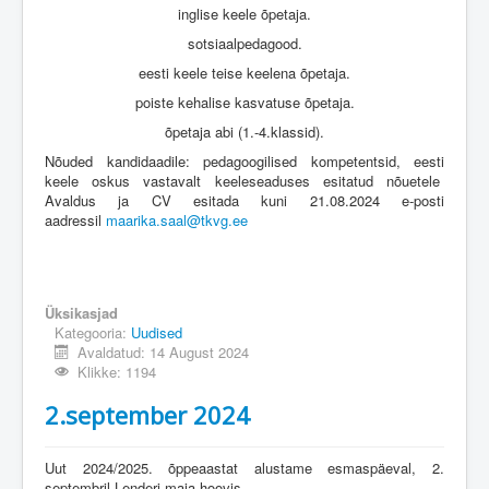
inglise keele õpetaja.
sotsiaalpedagood.
eesti keele teise keelena õpetaja.
poiste kehalise kasvatuse õpetaja.
õpetaja abi (1.-4.klassid).
Nõuded kandidaadile: pedagoogilised kompetentsid, eesti
keele oskus vastavalt keeleseaduses esitatud nõuetele
Avaldus ja CV esitada kuni 21.08.2024 e-posti
aadressil
maarika.saal@tkvg.ee
Üksikasjad
Kategooria:
Uudised
Avaldatud: 14 August 2024
Klikke: 1194
2.september 2024
Uut 2024/2025. õppeaastat alustame esmaspäeval, 2.
septembril Lenderi maja hoovis