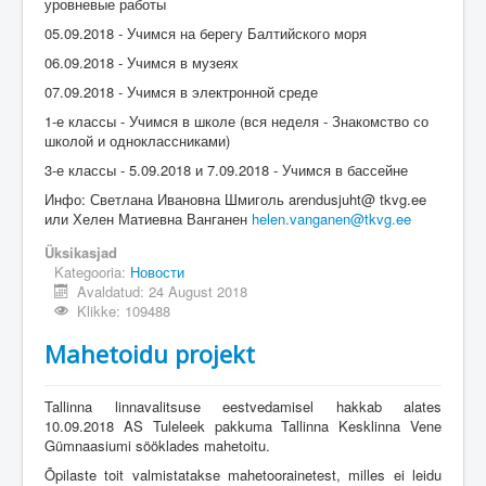
уровневые работы
05.09.2018 - Учимся на берегу Балтийского моря
06.09.2018 - Учимся в музеях
07.09.2018 - Учимся в электронной среде
1-е классы - Учимся в школе (вся неделя - Знакомство со
школой и одноклассниками)
3-е классы - 5.09.2018 и 7.09.2018 - Учимся в бассейне
Инфо: Светлана Ивановна Шмиголь arendusjuht@ tkvg.ee
или Хелен Матиевна Ванганен
helen.vanganen@tkvg.ee
Üksikasjad
Kategooria:
Новости
Avaldatud: 24 August 2018
Klikke: 109488
Mahetoidu projekt
Tallinna linnavalitsuse eestvedamisel hakkab alates
10.09.2018 AS Tuleleek pakkuma Tallinna Kesklinna Vene
Gümnaasiumi sööklades mahetoitu.
Õpilaste toit valmistatakse mahetoorainetest, milles ei leidu