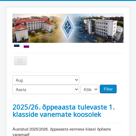
Näita/Peida
menüüd
Uudised
Meie kool
Filter
Sisseastumine
2025/26. õppeaasta tulevaste 1.
Õppetöö
klasside vanemate koosolek
Koolielu
Dokumendid
Austatud 2025/2026. õppeaasta esimese klassi õpilaste
vanemad!