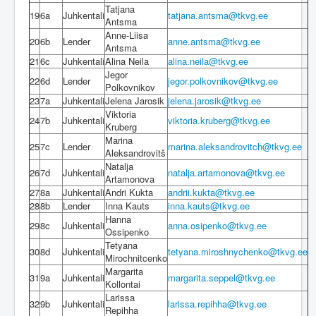
Tatjana
19
6a
Juhkentali
tatjana.antsma@tkvg.ee
Antsma
Anne-Liisa
20
6b
Lender
anne.antsma@tkvg.ee
Antsma
21
6c
Juhkentali
Alina Neila
alina.neila@tkvg.ee
Jegor
22
6d
Lender
jegor.polkovnikov@tkvg.ee
Polkovnikov
23
7a
Juhkentali
Jelena Jarosik
jelena.jarosik@tkvg.ee
Viktoria
24
7b
Juhkentali
viktoria.kruberg@tkvg.ee
Kruberg
Marina
25
7c
Lender
marina.aleksandrovitch@tkvg.ee
Aleksandrovitš
Natalja
26
7d
Juhkentali
natalja.artamonova@tkvg.ee
Artamonova
27
8a
Juhkentali
Andri Kukta
andrii.kukta@tkvg.ee
28
8b
Lender
Inna Kauts
inna.kauts@tkvg.ee
Hanna
29
8c
Juhkentali
anna.osipenko@tkvg.ee
Ossipenko
Tetyana
30
8d
Juhkentali
tetyana.miroshnychenko@tkvg.ee
Mirochnitcenko
Margarita
31
9a
Juhkentali
margarita.seppel@tkvg.ee
Kollontai
Larissa
32
9b
Juhkentali
larissa.repihha@tkvg.ee
Repihha