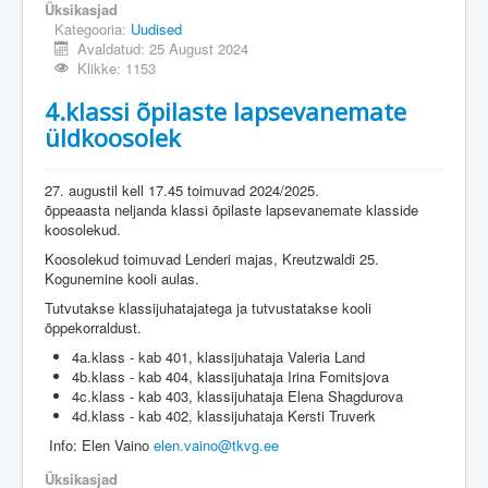
Üksikasjad
Kategooria:
Uudised
Avaldatud: 25 August 2024
Klikke: 1153
4.klassi õpilaste lapsevanemate
üldkoosolek
27. augustil kell 17.45 toimuvad 2024/2025.
õppeaasta neljanda klassi õpilaste lapsevanemate klasside
koosolekud.
Koosolekud toimuvad Lenderi majas, Kreutzwaldi 25.
Kogunemine kooli aulas.
Tutvutakse klassijuhatajatega ja tutvustatakse kooli
õppekorraldust.
4a.klass - kab 401, klassijuhataja Valeria Land
4b.klass - kab 404, klassijuhataja Irina Fomitsjova
4c.klass - kab 403, klassijuhataja Elena Shagdurova
4d.klass - kab 402, klassijuhataja Kersti Truverk
Info: Elen Vaino
elen.vaino@tkvg.ee
Üksikasjad