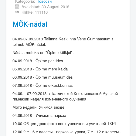
Kategooria:
Новости
Avaldatud: 30 August 2018
Klikke: 111116
MÕK-nädal
04.09-07.09.2018 Tallinna Kesklinna Vene Gümnaasiumis
toimub MÕK-nädal.
Nädala motoks on "Õpime kõikjal".
04.09.2018 - Õpime parkides
05.09.2018 - Õpime mere kaldal
06.09.2018 - Õpime muuseumides
07.09.2018 - Õpime e-keskkonnas
04.09. - 07.09.2018 в Таллинской Кесклиннаской Русской
гимназии неделя измененного обучения
Мото недели: Учимся везде!
04.09.2018 - Учимся в парках
10.00 Общее дрон-фото всех учеников и учителей ТКРГ
12.00 2-е - 6-е классы - парковые уроки, 7-е - 12-е классы -