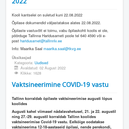
2022
Kooli kantselei on suletud kuni 22.08.2022
Õpilase dokumendid väljastatakse alates 22.08.2022.
Õpilaste vastuvõtt ei toimu, vabu õpilaskohti koolis ei ole,
pöörduge Tallinna Haridusameti poole tel 640 4590 või e-
post
haridusamet@tallinnlv.ee
Info: Maarika Saal
maarika.saal@tkvg.ee
Üksikasjad
Kategooria:
Uudised
Avaldatud: 02 August 2022
Klikke: 1628
Vaktsineerimine COVID-19 vastu
Tallinn korraldab õpilaste vaktsineerimise augusti lõpus
koolides
Augusti kahel viimasel nädalavahetusel, 21. ja 22. augustil
ning 27.-29. augustil korraldab Tallinn koolides
vaktsineerimise Covid-19 vastu. Eelkõige oodatakse
vaktsineerima 12-18-aastaseid õpilasi, nende perekondi,