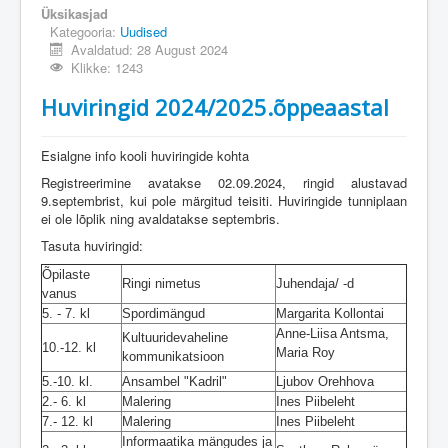
Üksikasjad
Kategooria:
Uudised
Avaldatud: 28 August 2024
Klikke: 1243
Huviringid 2024/2025.õppeaastal
Esialgne info kooli huviringide kohta
Registreerimine avatakse 02.09.2024, ringid alustavad
9.septembrist, kui pole märgitud teisiti. Huviringide tunniplaan
ei ole lõplik ning avaldatakse septembris.
Tasuta huviringid:
Õpilaste
Ringi nimetus
Juhendaja/ -d
vanus
5. - 7. kl
Spordimängud
Margarita Kollontai
Anne-Liisa Antsma,
Kultuuridevaheline
10.-12. kl
Maria Roy
kommunikatsioon
5.-10. kl.
Ansambel "Kadril"
Ljubov Orehhova
2.- 6. kl
Malering
Ines Piibeleht
7.- 12. kl
Malering
Ines Piibeleht
Informaatika mängudes ja