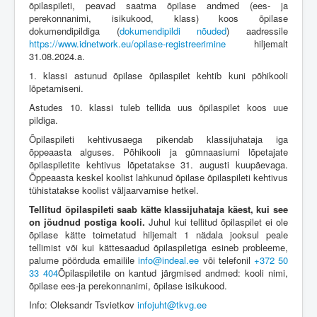
õpilaspileti, peavad saatma õpilase andmed (ees- ja
perekonnanimi, isikukood, klass) koos õpilase
dokumendipildiga (
dokumendipildi nõuded
) aadressile
https://www.idnetwork.eu/opilase-registreerimine
hiljemalt
31.08.2024.a.
1. klassi astunud õpilase õpilaspilet kehtib kuni põhikooli
lõpetamiseni.
Astudes 10. klassi tuleb tellida uus õpilaspilet koos uue
pildiga.
Õpilaspileti kehtivusaega pikendab klassijuhataja iga
õppeaasta alguses. Põhikooli ja gümnaasiumi lõpetajate
õpilaspiletite kehtivus lõpetatakse 31. augusti kuupäevaga.
Õppeaasta keskel koolist lahkunud õpilase õpilaspileti kehtivus
tühistatakse koolist väljaarvamise hetkel.
Tellitud õpilaspileti saab kätte klassijuhataja käest, kui see
on jõudnud postiga kooli.
Juhul kui tellitud õpilaspilet ei ole
õpilase kätte toimetatud hiljemalt 1 nädala jooksul peale
tellimist või kui kättesaadud õpilaspiletiga esineb probleeme,
palume pöörduda emailile
info@indeal.ee
või telefonil
+372 50
33 404
Õpilaspiletile on kantud järgmised andmed: kooli nimi,
õpilase ees-ja perekonnanimi, õpilase isikukood.
Info: Oleksandr Tsvietkov
infojuht@tkvg.ee