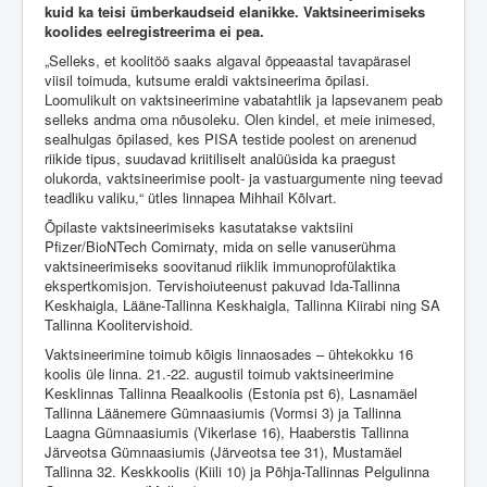
kuid ka teisi ümberkaudseid elanikke. Vaktsineerimiseks
koolides eelregistreerima ei pea.
„Selleks, et koolitöö saaks algaval õppeaastal tavapärasel
viisil toimuda, kutsume eraldi vaktsineerima õpilasi.
Loomulikult on vaktsineerimine vabatahtlik ja lapsevanem peab
selleks andma oma nõusoleku. Olen kindel, et meie inimesed,
sealhulgas õpilased, kes PISA testide poolest on arenenud
riikide tipus, suudavad kriitiliselt analüüsida ka praegust
olukorda, vaktsineerimise poolt- ja vastuargumente ning teevad
teadliku valiku,“ ütles linnapea Mihhail Kõlvart.
Õpilaste vaktsineerimiseks kasutatakse vaktsiini
Pfizer/BioNTech Comirnaty, mida on selle vanuserühma
vaktsineerimiseks soovitanud riiklik immunoprofülaktika
ekspertkomisjon. Tervishoiuteenust pakuvad Ida-Tallinna
Keskhaigla, Lääne-Tallinna Keskhaigla, Tallinna Kiirabi ning SA
Tallinna Koolitervishoid.
Vaktsineerimine toimub kõigis linnaosades – ühtekokku 16
koolis üle linna. 21.-22. augustil toimub vaktsineerimine
Kesklinnas Tallinna Reaalkoolis (Estonia pst 6), Lasnamäel
Tallinna Läänemere Gümnaasiumis (Vormsi 3) ja Tallinna
Laagna Gümnaasiumis (Vikerlase 16), Haaberstis Tallinna
Järveotsa Gümnaasiumis (Järveotsa tee 31), Mustamäel
Tallinna 32. Keskkoolis (Kiili 10) ja Põhja-Tallinnas Pelgulinna