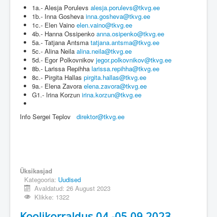
1a.- Alesja Porulevs
alesja.porulevs@tkvg.ee
1b.- Inna Gosheva
inna.gosheva@tkvg.ee
1c.- Elen Vaino
elen.vaino@tkvg.ee
4b.- Hanna Ossipenko
anna.osipenko@tkvg.ee
5a.- Tatjana Antsma
tatjana.antsma@tkvg.ee
5c.- Alina Neila
alina.neila@tkvg.ee
5d.- Egor Polkovnikov
jegor.polkovnikov@tkvg.ee
8b.- Larissa Repihha
larissa.repihha@tkvg.ee
8c.- Pirgita Hallas
pirgita.hallas@tkvg.ee
9a.- Elena Zavora
elena.zavora@tkvg.ee
G1.- Irina Korzun
irina.korzun@tkvg.ee
Info Sergei Teplov
direktor@tkvg.ee
Üksikasjad
Kategooria:
Uudised
Avaldatud: 26 August 2023
Klikke: 1322
Koolikorraldus 04.-05.09.2023