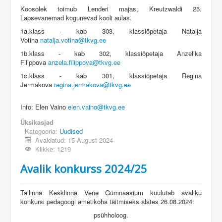
Koosolek toimub Lenderi majas, Kreutzwaldi 25.
Lapsevanemad kogunevad kooli aulas.
1a.klass - kab 303, klassiõpetaja Natalja
Votina
natalja.votina@tkvg.ee
1b.klass - kab 302, klassiõpetaja Anzelika
Filippova
anzela.filippova@tkvg.ee
1c.klass - kab 301, klassiõpetaja Regina
Jermakova
regina.jermakova@tkvg.ee
Info: Elen Vaino
elen.vaino@tkvg.ee
Üksikasjad
Kategooria:
Uudised
Avaldatud: 15 August 2024
Klikke: 1219
Avalik konkurss 2024/25
Tallinna Kesklinna Vene Gümnaasium kuulutab avaliku
konkursi pedagoogi ametikoha täitmiseks alates 26.08.2024:
psühholoog.