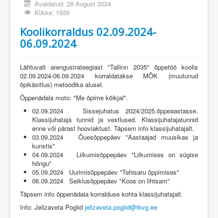
Avaldatud: 28 August 2024
Klikke: 1939
Koolikorraldus 02.09.2024-
06.09.2024
Lähtuvalt arengustrateegiast "Tallinn 2035" õppetöö koolis
02.09.2024-06.09.2024 korraldatakse MÕK (muutunud
õpikäsitlus) metoodika alusel.
Õppenädala moto: "Me õpime kõikjal".
02.09.2024 Sissejuhatus 2024/2025.õppeaastasse.
Klassijuhataja tunnid ja vestlused. Klassijuhatajatunnid
enne või pärast hooviaktust. Täpsem info klassijuhatajalt.
03.09.2024 Õuesõppepäev "Aastaajad muusikas ja
kunstis"
04.09.2024 Liikumisõppepäev "Liikumises on sügise
hõngu"
05.09.2024 Uurimisõppepäev "Tehisaru õppimises"
06.09.2024 Seiklusõppepäev "Koos on lihtsam"
Täpsem info õppenädala korralduse kohta klassijuhatajalt.
Info: Jelizaveta Poglid
jelizaveta.poglid@tkvg.ee