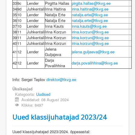
33
9c
Lender
Pirgitta Hallas
pirgita.hallas@tkvg.ee
34
9d
Juhkentali
Irina Haitina
irina.haitina@tkvg.ee
35
10
Lender
Natalja Erte
natalja.erte@tkvg.ee
36
10
Lender
Natalja Erte
natalja.erte@tkvg.ee
37
10
Lender
Inna Kauts
inna.kauts@tkvg.ee
38
11
Juhkentali
Irina Korzun
irina.korzun@tkvg.ee
39
11
Juhkentali
Irina Korzun
irina.korzun@tkvg.ee
40
11
Juhkentali
Irina Korzun
irina.korzun@tkvg.ee
Jelena
41
12
Lender
jelena.guljaeva@tkvg.ee
Guljajeva
Darja
42
12
Lender
darja.povalihhina@tkvg.ee
Povalihhina
Info: Sergei Teplov
direktor@tkvg.ee
Üksikasjad
Kategooria:
Uudised
Avaldatud: 08 August 2024
Klikke: 8497
Uued klassijuhatajad 2023/24
Uued klassijuhatajad 2023/2024. õppeaastal: