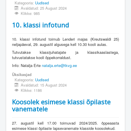
Kategooria:
Uudised
Avaldatud: 25 August 2024
Klikke: 985
10. klassi infotund
10. klassi infotund toimub Lenderi majas (Kreutswaldi 25)
neljapäeval, 29. augustil algusega kell 10.30 kooli aulas.
Tutvutakse klassijuhatajate ja klassikaaslastega,
tutvustatakse kooli õppekorraldust.
Info: Natalja Erte
natalja.erte@tkvg.ee
Üksikasjad
Kategooria:
Uudised
Avaldatud: 15 August 2024
Klikke: 1186
Koosolek esimese klassi õpilaste
vanematele
27. augustil kell 17.00 toimuvad 2024/2025. õppeaasta
esimese klassi õpilaste lapsevanemate klasside koosolekud.