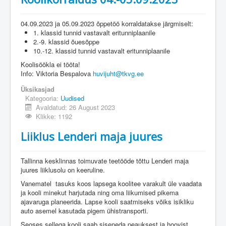
04.09.2023 ja 05.09.2023 õppetöö korraldatakse järgmiselt:
1. klassid tunnid vastavalt eritunniplaanile
2.-9. klassid õuesõppe
10.-12. klassid tunnid vastavalt eritunniplaanile
Koolisöökla ei tööta!
Info: Viktoria Bespalova
huvijuht@tkvg.ee
Üksikasjad
Kategooria:
Uudised
Avaldatud: 26 August 2023
Klikke: 1192
Liiklus Lenderi maja juures
Tallinna kesklinnas toimuvate teetööde tõttu Lenderi maja
juures liiklusolu on keeruline.
Vanematel tasuks koos lapsega koolitee varakult üle vaadata
ja kooli minekut harjutada ning oma liikumised pikema
ajavaruga planeerida. Lapse kooli saatmiseks võiks isikliku
auto asemel kasutada pigem ühistransporti.
Seoses sellega kooli saab siseneda peauksest ja hoovist