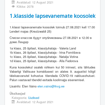
Avaldatud: 12 August 2021
Klikke: 2078
1.klasside lapsevanemate koosolek
1.klassi lapsevanemate koosolek toimub 27.08.2021 kell 17.00
Lenderi majas (Kreutzwaldi 25)
Списки классов будут опубликованы 27.08.2021 в 12.00 в
доме Лендер
1a klass, 25 õpilast, klassijuhataja - Valeria Land
1b klass, 26 õpilast, klassijuhataja - Irina Fomitševa
1c klass, 25 õpilast, klassijuhataja - Natalja Votina
1d klass, 25 õpilast, klassijuhataja - Alla Fedorova
Kuna koosolekul osaleb rohkem kui 50 inimest, siis lähtudes
Vabariigi Valitsuse korraldusest on alates 9. augustist kõigil
täiskasvanutel kohustus tõendada COVID-19 nakkusohutust.
Palun vastavad tõendid esitada koolimajja sisenemisel.
Lisainfo: Elen Vaino
elen.vaino@tkvg.ee
Üksikasjad
Kategooria:
Uudised
Avaldatud: 12 August 2021