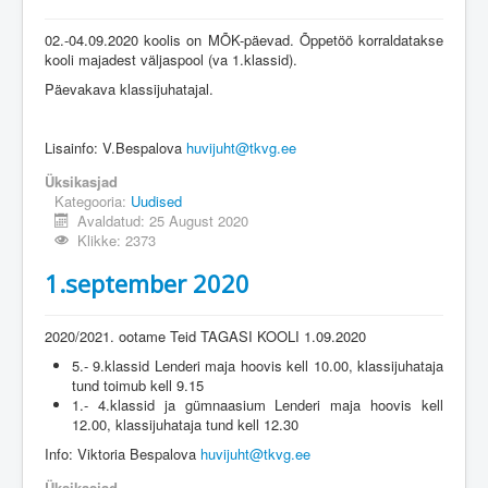
02.-04.09.2020 koolis on MÕK-päevad. Õppetöö korraldatakse
kooli majadest väljaspool (va 1.klassid).
Päevakava klassijuhatajal.
Lisainfo: V.Bespalova
huvijuht@tkvg.ee
Üksikasjad
Kategooria:
Uudised
Avaldatud: 25 August 2020
Klikke: 2373
1.september 2020
2020/2021. ootame Teid TAGASI KOOLI 1.09.2020
5.- 9.klassid Lenderi maja hoovis kell 10.00, klassijuhataja
tund toimub kell 9.15
1.- 4.klassid ja gümnaasium Lenderi maja hoovis kell
12.00, klassijuhataja tund kell 12.30
Info: Viktoria Bespalova
huvijuht@tkvg.ee
Üksikasjad