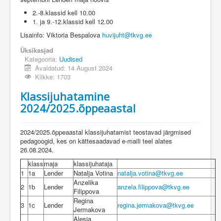
2.-8.klassid kell 10.00
1. ja 9.-12.klassid kell 12.00
Lisainfo: Viktoria Bespalova
huvijuht@tkvg.ee
Üksikasjad
Kategooria:
Uudised
Avaldatud: 14 August 2024
Klikke: 1703
Klassijuhatamine
2024/2025.õppeaastal
2024/2025.õppeaastal klassijuhatamist teostavad järgmised
pedagoogid, kes on kättesaadavad e-maili teel alates
26.08.2024.
klass
maja
klassijuhataja
1
1a
Lender
Natalja Votina
natalja.votina@tkvg.ee
Anzelika
2
1b
Lender
anzela.filippova@tkvg.ee
Filippova
Regina
3
1c
Lender
regina.jermakova@tkvg.ee
Jermakova
Alesja