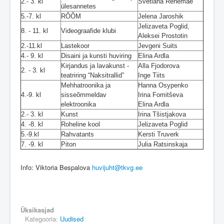
2.- 3. kl
Svetlana Rehemäe
ülesannetes
5.-7. kl
RÕÕM
Jelena Jaroshik
Jelizaveta Poglid,
8. - 11. kl
Videograafide klubi
Aleksei Prostotin
2.-11.kl
Lastekoor
Jevgeni Suits
4.- 9. kl
Disaini ja kunsti huviring
Elina Ardla
Kirjandus ja lavakunst -
Alla Fjodorova
2. - 3. kl
teatriring “Naksitrallid”
Inge Tiits
Mehhatroonika ja
Hanna Osypenko
4.-9. kl
sisseõmmeldav
Irina Fomitševa
elektroonika
Elina Ardla
2.- 3. kl
Kunst
Irina Tšistjakova
4. -8. kl
Roheline kool
Jelizaveta Poglid
5.-9.kl
Rahvatants
Kersti Truverk
7. -9. kl
Piton
Julia Ratsinskaja
Info: Viktoria Bespalova
huvijuht@tkvg.ee
Üksikasjad
Kategooria:
Uudised