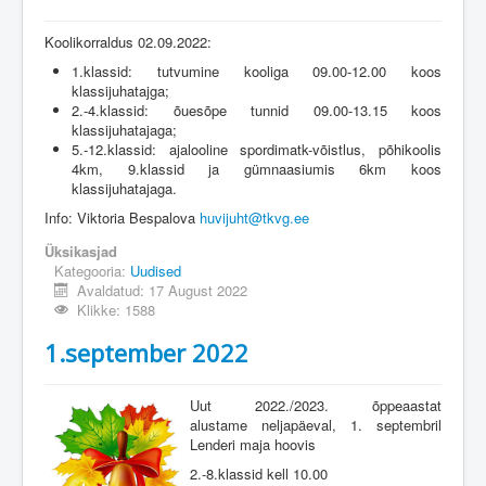
Koolikorraldus 02.09.2022:
1.klassid: tutvumine kooliga 09.00-12.00 koos
klassijuhatajga;
2.-4.klassid: õuesõpe tunnid 09.00-13.15 koos
klassijuhatajaga;
5.-12.klassid: ajalooline spordimatk-võistlus, põhikoolis
4km, 9.klassid ja gümnaasiumis 6km koos
klassijuhatajaga.
Info: Viktoria Bespalova
huvijuht@tkvg.ee
Üksikasjad
Kategooria:
Uudised
Avaldatud: 17 August 2022
Klikke: 1588
1.september 2022
Uut 2022./2023. õppeaastat
alustame neljapäeval, 1. septembril
Lenderi maja hoovis
2.-8.klassid kell 10.00