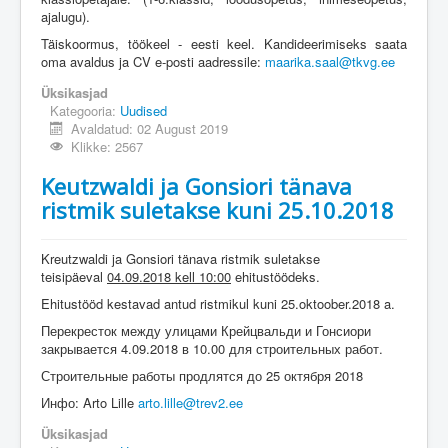
ajalugu).
Täiskoormus, töökeel - eesti keel. Kandideerimiseks saata
oma avaldus ja CV e-posti aadressile:
maarika.saal@tkvg.ee
Üksikasjad
Kategooria:
Uudised
Avaldatud: 02 August 2019
Klikke: 2567
Keutzwaldi ja Gonsiori tänava
ristmik suletakse kuni 25.10.2018
Kreutzwaldi ja Gonsiori tänava ristmik suletakse
teisipäeval
04.09.2018 kell 10:00
ehitustöödeks.
Ehitustööd kestavad antud ristmikul kuni 25.oktoober.2018 a.
Перекресток между улицами Крейцвальди и Гонсиори
закрывается 4.09.2018 в 10.00 для строительных работ.
Строительные работы продлятся до 25 октября 2018
Инфо: Arto Lille
arto.lille@trev2.ee
Üksikasjad