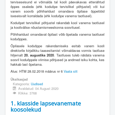
terviseseisund ei võimalda tal kooli päevakavas ettenähtud
õppes osaleda (ehk koduõpe tervislikel põhjustel) või kui
vanem soovib põhiharidust omandava õpilase õppetööd
iseseisvalt korraldada (ehk koduõpe vanema taotlusel).
Koduõpet tervislikel põhjustel rakendab kool vanema taotlusel
ja koolivälise nõustamismeeskonna soovitusel.
Põhiharidust omandavat õpilast võib õpetada vanema taotlusel
koduõppes.
Õpilasele koduõppe rakendamiseks esitab vanem kooli
direktorile kirjalikku taasesitamist võimaldavas vormis taotluse
hiljemalt
20. augustiks 2020
. Taotluses tuleb näidata vanema
soovil koduõppele viimise põhjused ja andmed isiku kohta, kes
hakkab last õpetama.
Alus: HTM 28.02.2018 määrus nr 6
Vaata siit
Üksikasjad
Kategooria:
Uudised
Avaldatud: 04 August 2020
Klikke: 3768
1. klasside lapsevanemate
koosolekud