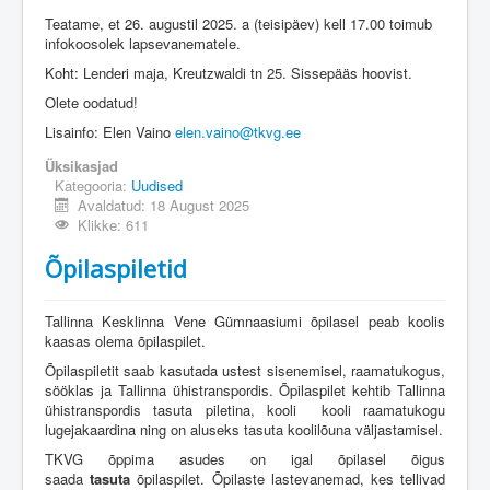
Üldinfo
Teatame, et 26. augustil 2025. a (teisipäev) kell 17.00 toimub
infokoosolek lapsevanematele.
Kontakt
Koht: Lenderi maja, Kreutzwaldi tn 25. Sissepääs hoovist.
Login
Olete oodatud!
Lisainfo: Elen Vaino
elen.vaino@tkvg.ee
Üksikasjad
Kategooria:
Uudised
Avaldatud: 18 August 2025
Klikke: 611
Õpilaspiletid
Tallinna Kesklinna Vene Gümnaasiumi õpilasel peab koolis
kaasas olema õpilaspilet.
Õpilaspiletit saab kasutada ustest sisenemisel, raamatukogus,
sööklas ja Tallinna ühistranspordis. Õpilaspilet kehtib Tallinna
ühistranspordis tasuta piletina, kooli kooli raamatukogu
lugejakaardina ning on aluseks tasuta koolilõuna väljastamisel.
TKVG õppima asudes on igal õpilasel õigus
saada
tasuta
õpilaspilet. Õpilaste lastevanemad, kes tellivad