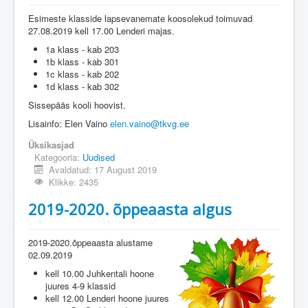
Esimeste klasside lapsevanemate koosolekud toimuvad
27.08.2019 kell 17.00 Lenderi majas.
1a klass - kab 203
1b klass - kab 301
1c klass - kab 202
1d klass - kab 302
Sissepääs kooli hoovist.
Lisainfo: Elen Vaino
elen.vaino@tkvg.ee
Üksikasjad
Kategooria:
Uudised
Avaldatud: 17 August 2019
Klikke: 2435
2019-2020. õppeaasta algus
2019-2020.õppeaasta alustame
02.09.2019
kell 10.00 Juhkentali hoone
juures 4-9 klassid
kell 12.00 Lenderi hoone juures