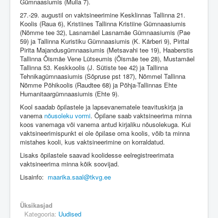
Gümnaasiumis (Mulla 7).
27.-29. augustil on vaktsineerimine Kesklinnas Tallinna 21.
Koolis (Raua 6), Kristiines Tallinna Kristiine Gümnaasiumis
(Nõmme tee 32), Lasnamäel Lasnamäe Gümnaasiumis (Pae
59) ja Tallinna Kuristiku Gümnaasiumis (K. Kärberi 9), Pirital
Pirita Majandusgümnaasiumis (Metsavahi tee 19), Haaberstis
Tallinna Õismäe Vene Lütseumis (Õismäe tee 28), Mustamäel
Tallinna 53. Keskkoolis (J. Sütiste tee 42) ja Tallinna
Tehnikagümnaasiumis (Sõpruse pst 187), Nõmmel Tallinna
Nõmme Põhikoolis (Raudtee 68) ja Põhja-Tallinnas Ehte
Humanitaargümnaasiumis (Ehte 9).
Kool saadab õpilastele ja lapsevanematele teavituskirja ja
vanema
nõusoleku vormi
. Õpilane saab vaktsineerima minna
koos vanemaga või vanema antud kirjaliku nõusolekuga. Kui
vaktsineerimispunkt ei ole õpilase oma koolis, võib ta minna
mistahes kooli, kus vaktsineerimine on korraldatud.
Lisaks õpilastele saavad koolidesse eelregistreerimata
vaktsineerima minna kõik soovijad.
Lisainfo:
maarika.saal@tkvg.ee
Üksikasjad
Kategooria:
Uudised