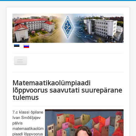
Näita/Peida
menüüd
Uudised
Matemaatikaolümpiaadi
Meie kool
lõppvoorus saavutati suurepärane
tulemus
Sisseastumine
Õppetöö
7.c klassi õpilane
Koolielu
Ivan Smõšljajev
pälvis
Dokumendid
matemaatikaolüm
piaadi lõppvoorus