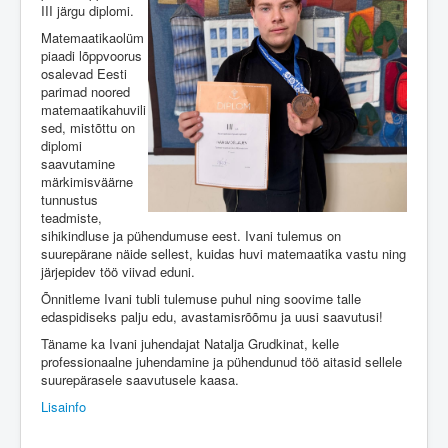
Üldinfo
III järgu diplomi.
Matemaatikaolüm
Kontakt
piaadi lõppvoorus
osalevad Eesti
Login
parimad noored
matemaatikahuvili
sed, mistõttu on
diplomi
saavutamine
märkimisväärne
tunnustus
teadmiste,
sihikindluse ja pühendumuse eest. Ivani tulemus on
suurepärane näide sellest, kuidas huvi matemaatika vastu ning
järjepidev töö viivad eduni.
Õnnitleme Ivani tubli tulemuse puhul ning soovime talle
edaspidiseks palju edu, avastamisrõõmu ja uusi saavutusi!
Täname ka Ivani juhendajat Natalja Grudkinat, kelle
professionaalne juhendamine ja pühendunud töö aitasid sellele
suurepärasele saavutusele kaasa.
Lisainfo