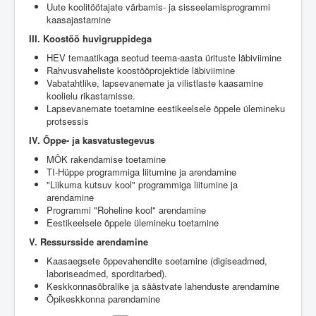
Uute koolitöötajate värbamis- ja sisseelamisprogrammi
kaasajastamine
III. Koostöö huvigruppidega
HEV temaatikaga seotud teema-aasta ürituste läbiviimine
Rahvusvaheliste koostööprojektide läbiviimine
Vabatahtlike, lapsevanemate ja vilistlaste kaasamine
koolielu rikastamisse.
Lapsevanemate toetamine eestikeelsele õppele ülemineku
protsessis
IV. Õppe- ja kasvatustegevus
MÕK rakendamise toetamine
TI-Hüppe programmiga liitumine ja arendamine
"Liikuma kutsuv kool" programmiga liitumine ja
arendamine
Programmi "Roheline kool" arendamine
Eestikeelsele õppele ülemineku toetamine
V. Ressursside arendamine
Kaasaegsete õppevahendite soetamine (digiseadmed,
laboriseadmed, sporditarbed).
Keskkonnasõbralike ja säästvate lahenduste arendamine
Õpikeskkonna parendamine