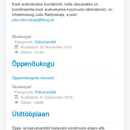
Kooli andmekaitse kontaktisik, kelle ülesandeks on
koordineerida kooli andmekaitse küsimuste lahendamist, on
infotehnoloog Julia Ratšinskaja, e-post:
julia.ratsinskaja@tkvg.ee
Üksikasjad
Kategooria:
Dokumendid
Avaldatud: 20 November 2018
Klikke: 13163
Õppenõukogu
Õppenõukogude otsused
Üksikasjad
Kategooria:
Dokumendid
Avaldatud: 21 September 2018
Klikke: 12689
Üldtööplaan
Õppe- ja kasvatustööd toetavate sündmuste plaani ehk