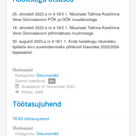
Üldinfo
Kontakt
25. oktoobril 2023.a nr 4-18/3 1. Nõustada Tallinna Kesklinna
Vene Gümnaasiumi PÕK ja GÕK muudatustega
Login
18. oktoobril 2023.a nr 4-18/2 1. Nõustada Tallinna Kesklinna
Vene Gümnaasiumi põhimääruse muutmisega
30. augustil 2023.a nr 4-18/1 1. Anda hoolekogu nõusoleku
õpilaste arvu suurendamiseks põhikooli klassides 2023/2024
õppeaastal.
Üksikasjad
Kategooria:
Dokumendid
Samuti saadaval:
RU
Avaldatud: 01 November 2023
Klikke: 3465
Töötasujuhend
TKVG töötasujuhend
Üksikasjad
Kategooria:
Dokumendid