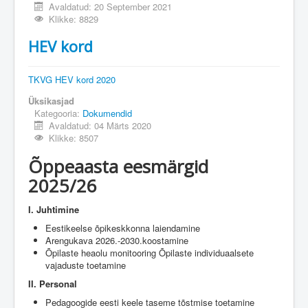
Avaldatud: 20 September 2021
Klikke: 8829
HEV kord
TKVG HEV kord 2020
Üksikasjad
Kategooria:
Dokumendid
Avaldatud: 04 Märts 2020
Klikke: 8507
Õppeaasta eesmärgid
2025/26
I. Juhtimine
Eestikeelse õpikeskkonna laiendamine
Arengukava 2026.-2030.koostamine
Õpilaste heaolu monitooring Õpilaste individuaalsete
vajaduste toetamine
II. Personal
Pedagoogide eesti keele taseme tõstmise toetamine