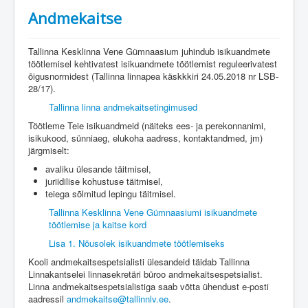
Andmekaitse
Tallinna Kesklinna Vene Gümnaasium juhindub isikuandmete
töötlemisel kehtivatest isikuandmete töötlemist reguleerivatest
õigusnormidest (Tallinna linnapea käskkkiri 24.05.2018 nr LSB-
28/17).
Tallinna linna andmekaitsetingimused
Töötleme Teie isikuandmeid (näiteks ees- ja perekonnanimi,
isikukood, sünniaeg, elukoha aadress, kontaktandmed, jm)
järgmiselt:
avaliku ülesande täitmisel,
juriidilise kohustuse täitmisel,
teiega sõlmitud lepingu täitmisel.
Tallinna Kesklinna Vene Gümnaasiumi isikuandmete
töötlemise ja kaitse kord
Lisa 1. Nõusolek isikuandmete töötlemiseks
Kooli andmekaitsespetsialisti ülesandeid täidab Tallinna
Linnakantselei linnasekretäri büroo andmekaitsespetsialist.
Linna andmekaitsespetsialistiga saab võtta ühendust e-posti
aadressil
andmekaitse@tallinnlv.ee
.